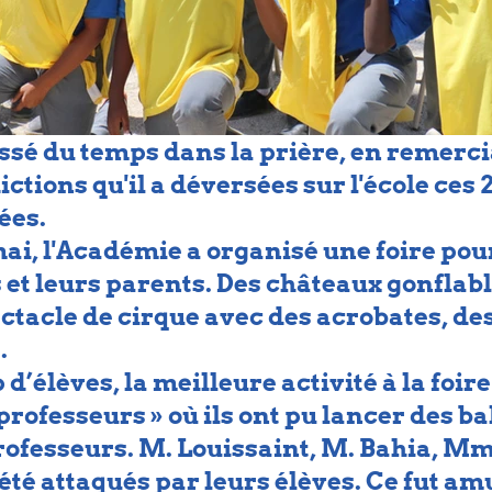
sé du temps dans la prière, en remerci
ctions qu'il a déversées sur l'école ces 2
ées.
ai, l'Académie a organisé une foire pour
 et leurs parents. Des châteaux gonflabl
ctacle de cirque avec des acrobates, des
.
’élèves, la meilleure activité à la foire f
rofesseurs » où ils ont pu lancer des ba
rofesseurs. M. Louissaint, M. Bahia, Mm
été attaqués par leurs élèves. Ce fut am