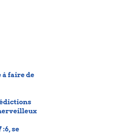
à faire de 
édictions 
merveilleux 
:6, se 