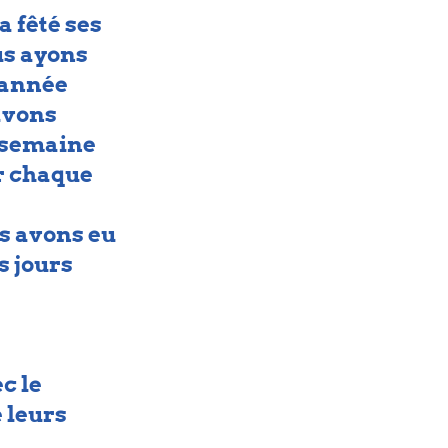
a fêté ses 
us ayons 
'année 
vons 
 semaine 
r chaque 
s avons eu 
s jours 
c le 
 leurs 