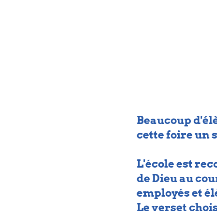
Beaucoup d'élè
cette foire un 
L'école est re
de Dieu au cou
employés et él
Le verset chois