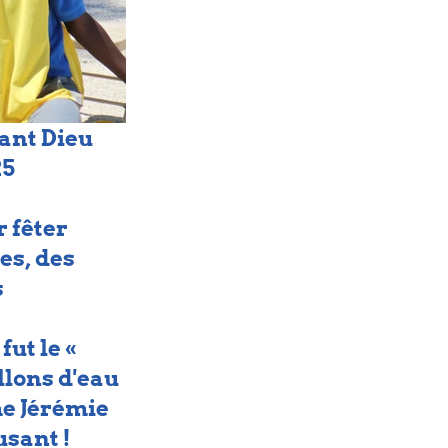
ant Dieu 
5 
 fêter 
es, des 
 
ut le « 
llons d'eau 
e Jérémie 
usant !