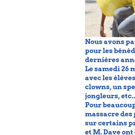
Nous avons pas
pour les bénédi
dernières ann
Le samedi 26 m
avec les élèves
clowns, un spe
jongleurs, etc..
Pour beaucoup d
massacre des p
sur certains p
et M. Dave ont 