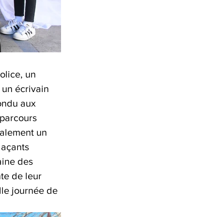
olice, un 
 un écrivain 
pondu aux 
 parcours 
également un 
laçants 
aine des 
te de leur 
lle journée de 