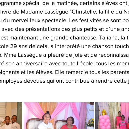
rogramme spécial de la matinée, certains élèves ont
ivre de Madame Lassègue "Christelle, la fille du Nor
u du merveilleux spectacle. Les festivités se sont po
 avec des présentations des plus petits et d’une an
i est maintenant une grande chanteuse. Taliana, la 
école 29 ans de cela, a interprété une chanson touc
e. Mme Lassègue a pleuré de joie et de reconnaissan
ré son anniversaire avec toute l'école, tous les me
ignants et les élèves. Elle remercie tous les parents,
 employés dévoués qui ont contribué à rendre cette 