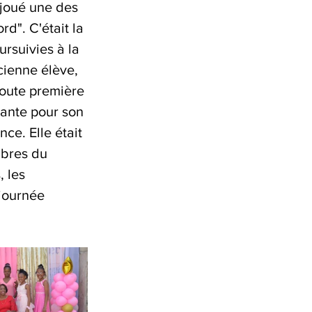
 joué une des 
d". C'était la 
ursuivies à la 
cienne élève, 
toute première 
hante pour son 
ce. Elle était 
mbres du 
 les 
journée 