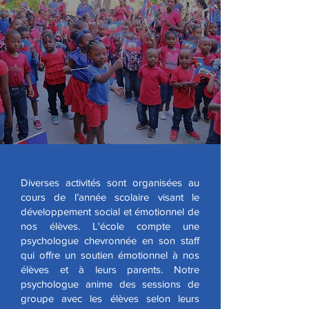
Diverses activités sont organisées au
cours de l’année scolaire visant le
développement social et émotionnel de
nos élèves. L'école compte une
psychologue chevronnée en son staff
qui offre un soutien émotionnel à nos
élèves et à leurs parents. Notre
psychologue anime des sessions de
groupe avec les élèves selon leurs