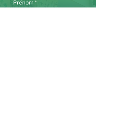
Prénom
*
Email
*
S'abonner
Je veux m'abonner.
*
Accueil