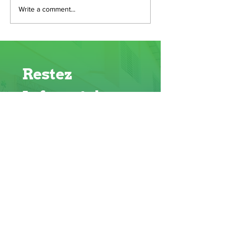
Write a comment...
Restez 
Informés!
Prénom
*
Email
*
S'abonner
Je veux m'abonner.
*